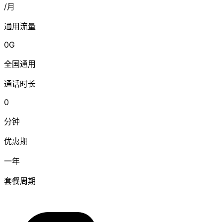
/月
通用流量
0G
全国通用
通话时长
0
分钟
优惠期
一年
套餐周期