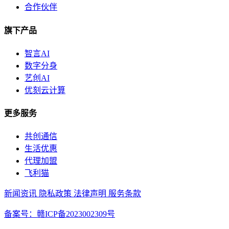
合作伙伴
旗下产品
智言AI
数字分身
艺创AI
优刻云计算
更多服务
共创通信
生活优惠
代理加盟
飞利猫
新闻资讯
隐私政策
法律声明
服务条款
备案号：赣ICP备2023002309号