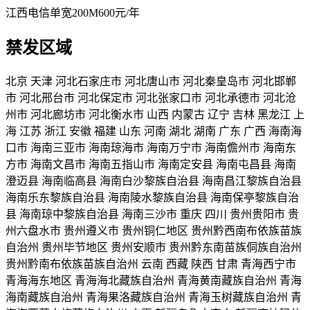
江西电信单宽200M600元/年
禁发区域
北京
天津
河北石家庄市
河北唐山市
河北秦皇岛市
河北邯郸
市
河北邢台市
河北保定市
河北张家口市
河北承德市
河北沧
州市
河北廊坊市
河北衡水市
山西
内蒙古
辽宁
吉林
黑龙江
上
海
江苏
浙江
安徽
福建
山东
河南
湖北
湖南
广东
广西
海南海
口市
海南三亚市
海南琼海市
海南万宁市
海南儋州市
海南东
方市
海南文昌市
海南五指山市
海南定安县
海南屯昌县
海南
澄迈县
海南临高县
海南白沙黎族自治县
海南昌江黎族自治县
海南乐东黎族自治县
海南陵水黎族自治县
海南保亭黎族自治
县
海南琼中黎族自治县
海南三沙市
重庆
四川
贵州贵阳市
贵
州六盘水市
贵州遵义市
贵州铜仁地区
贵州黔西南布依族苗族
自治州
贵州毕节地区
贵州安顺市
贵州黔东南苗族侗族自治州
贵州黔南布依族苗族自治州
云南
西藏
陕西
甘肃
青海西宁市
青海海东地区
青海海北藏族自治州
青海黄南藏族自治州
青海
海南藏族自治州
青海果洛藏族自治州
青海玉树藏族自治州
青