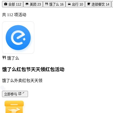
全部
112
美团
23
饿了么
16
出行
10
连锁餐饮
14
共
112
项活动
饿了么
饿了么红包节天天领红包活动
饿了么外卖红包天天领
立即参与