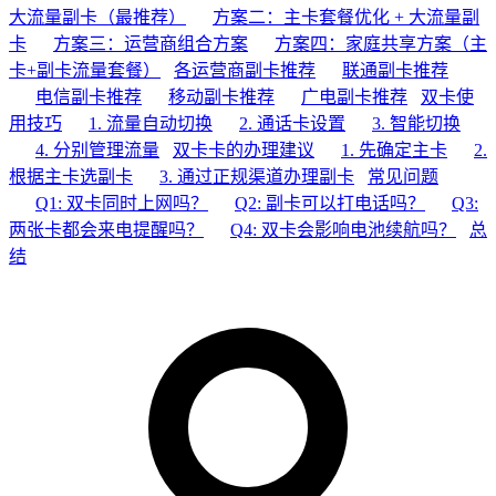
大流量副卡（最推荐）
方案二：主卡套餐优化 + 大流量副
卡
方案三：运营商组合方案
方案四：家庭共享方案（主
卡+副卡流量套餐）
各运营商副卡推荐
联通副卡推荐
电信副卡推荐
移动副卡推荐
广电副卡推荐
双卡使
用技巧
1. 流量自动切换
2. 通话卡设置
3. 智能切换
4. 分别管理流量
双卡卡的办理建议
1. 先确定主卡
2.
根据主卡选副卡
3. 通过正规渠道办理副卡
常见问题
Q1: 双卡同时上网吗？
Q2: 副卡可以打电话吗？
Q3:
两张卡都会来电提醒吗？
Q4: 双卡会影响电池续航吗？
总
结