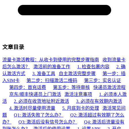
文章目录
流量卡激活教程：从收卡到使用的完整步骤指南
收到流量卡
后怎么激活？
激活前的准备工作
1. 检查包裹内容
2. 确
认激活方式
3. 准备工具
自主激活完整步骤
第一步：插
入SIM卡
第二步：扫描激活二维码
第三步：实名认证
第四步：首充话费
第五步：等待审核
快递员激活流程
京东/顺丰快递员上门激活
激活注意事项
1. 必须本人激
活
2. 必须在收货地址附近激活
3. 必须在有效期内激活
4. 激活时尽量使用流量
5. 月底到卡的处理
激活常见问
题
Q1: 激活失败了怎么办？
Q2: 激活超过有效期了怎么
办？
Q3: 激活后没有信号怎么办？
Q4: 激活后流量没有
到账怎么办？
激活后的使用设置
1. 设置APN
2. 开启