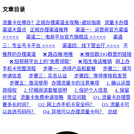
文章目录
流量卡在哪办？正规办理渠道全攻略+避坑指南
流量卡办理
渠道大盘点
正规办理渠道推荐
渠道一：运营商官方渠道
⭐⭐⭐⭐⭐
渠道二：电商平台官方旗舰店 ⭐⭐⭐⭐⭐
渠道
三：专业号卡平台 ⭐⭐⭐⭐
渠道四：线下营业厅 ⭐⭐⭐⭐
不
推荐的办理渠道
❌ 路边摊/地推
❌ 微信群/QQ群里的链接
❌ 短视频平台上的”免费领取”
❌ 陌生电话推销
网上办
手机卡完整流程
步骤一：选择产品和套餐
步骤二：填写
申请信息
步骤三：实名认证
步骤四：等待审核和发货
步骤五：激活使用
办理流量卡的注意事项
1. 确认运营
商授权
2. 仔细阅读套餐说明
3. 保护个人信息
4. 保留
好凭证
流量卡免费申请攻略
常见问题
Q1: 流量卡办理需
要多长时间？
Q2: 网上办手机卡安全吗？
Q3: 流量卡可
以自选号码吗？
Q4: 异地可以办理流量卡吗？
总结