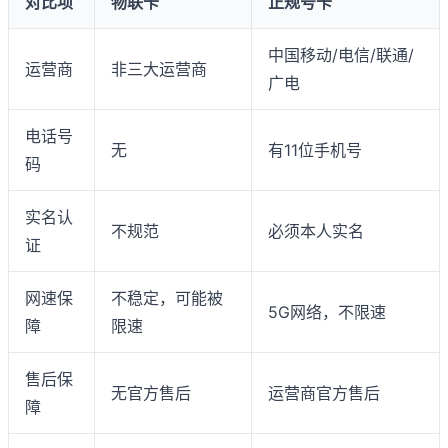
对比项
物联卡
正规号卡
中国移动/电信/联通/
运营商
非三大运营商
广电
电话号
无
有11位手机号
码
实名认
不规范
必须本人实名
证
网速保
不稳定，可能被
5G网络，不限速
障
限速
售后保
无官方售后
运营商官方售后
障